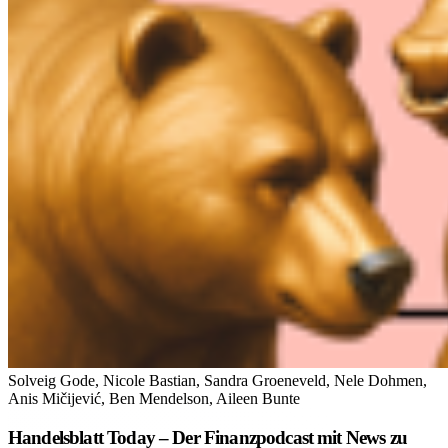
Solveig Gode, Nicole Bastian, Sandra Groeneveld, Nele Dohmen,
Anis Mičijević, Ben Mendelson, Aileen Bunte
Handelsblatt Today – Der Finanzpodcast mit News zu