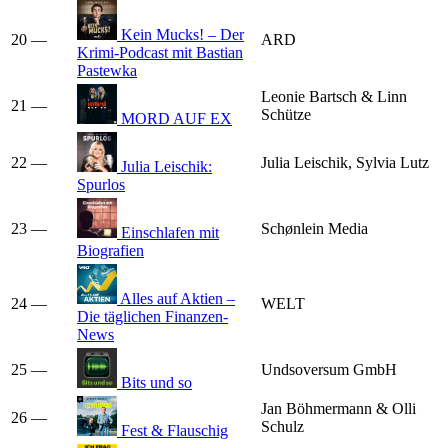
Kein Mucks! – Der
20
—
ARD
Krimi-Podcast mit Bastian
Pastewka
Leonie Bartsch & Linn
21
—
Schütze
MORD AUF EX
22
—
Julia Leischik, Sylvia Lutz
Julia Leischik:
Spurlos
23
—
Schønlein Media
Einschlafen mit
Biografien
Alles auf Aktien –
24
—
WELT
Die täglichen Finanzen-
News
25
—
Undsoversum GmbH
Bits und so
Jan Böhmermann & Olli
26
—
Schulz
Fest & Flauschig