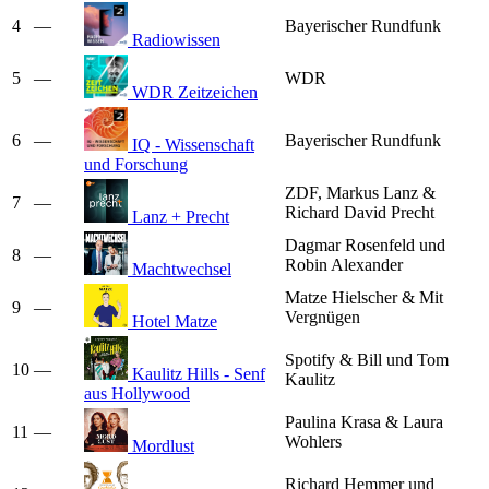
4
—
Bayerischer Rundfunk
Radiowissen
5
—
WDR
WDR Zeitzeichen
6
—
Bayerischer Rundfunk
IQ - Wissenschaft
und Forschung
ZDF, Markus Lanz &
7
—
Richard David Precht
Lanz + Precht
Dagmar Rosenfeld und
8
—
Robin Alexander
Machtwechsel
Matze Hielscher & Mit
9
—
Vergnügen
Hotel Matze
Spotify & Bill und Tom
10
—
Kaulitz Hills - Senf
Kaulitz
aus Hollywood
Paulina Krasa & Laura
11
—
Wohlers
Mordlust
Richard Hemmer und