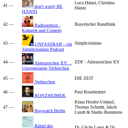
Luca Hänni, Christina
41
—
don't worry BE
Hänni
HÄNNI
42
—
Bayerischer Rundfunk
Radiospitzen -
Kabarett und Comedy
43
—
Simplicissimus
UNFASSBAR – ein
Simplicissimus Podcast
44
—
ZDF - Aktenzeichen XY
Aktenzeichen XY…
Unvergessene Verbrechen
45
—
DIE ZEIT
Verbrechen
46
—
Paul Ronzheimer
RONZHEIMER.
Klaas Heufer-Umlauf,
47
—
Thomas Schmitt, Jakob
Baywatch Berlin
Lundt & Studio Bummens
Rätsel des
Dr. Cécile Loetz & Dr.