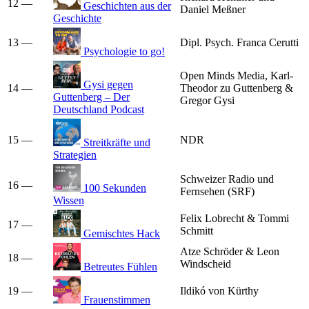
12
—
Geschichten aus der
Daniel Meßner
Geschichte
13
—
Dipl. Psych. Franca Cerutti
Psychologie to go!
Open Minds Media, Karl-
Gysi gegen
14
—
Theodor zu Guttenberg &
Guttenberg – Der
Gregor Gysi
Deutschland Podcast
15
—
NDR
Streitkräfte und
Strategien
Schweizer Radio und
16
—
100 Sekunden
Fernsehen (SRF)
Wissen
Felix Lobrecht & Tommi
17
—
Schmitt
Gemischtes Hack
Atze Schröder & Leon
18
—
Windscheid
Betreutes Fühlen
19
—
Ildikó von Kürthy
Frauenstimmen