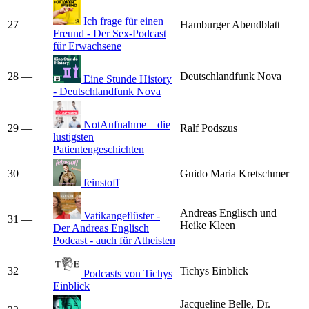
Ich frage für einen
27
—
Hamburger Abendblatt
Freund - Der Sex-Podcast
für Erwachsene
28
—
Deutschlandfunk Nova
Eine Stunde History
- Deutschlandfunk Nova
NotAufnahme – die
29
—
Ralf Podszus
lustigsten
Patientengeschichten
30
—
Guido Maria Kretschmer
feinstoff
Andreas Englisch und
Vatikangeflüster -
31
—
Heike Kleen
Der Andreas Englisch
Podcast - auch für Atheisten
32
—
Tichys Einblick
Podcasts von Tichys
Einblick
Jacqueline Belle, Dr.