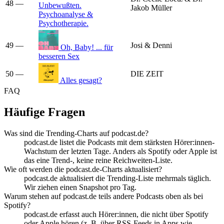
48
—
Unbewußten.
Jakob Müller
Psychoanalyse &
Psychotherapie.
49
—
Josi & Denni
Oh, Baby! ... für
besseren Sex
50
—
DIE ZEIT
Alles gesagt?
FAQ
Häufige Fragen
Was sind die Trending-Charts auf podcast.de?
podcast.de listet die Podcasts mit dem stärksten Hörer:innen-
Wachstum der letzten Tage. Anders als Spotify oder Apple ist
das eine Trend-, keine reine Reichweiten-Liste.
Wie oft werden die podcast.de-Charts aktualisiert?
podcast.de aktualisiert die Trending-Liste mehrmals täglich.
Wir ziehen einen Snapshot pro Tag.
Warum stehen auf podcast.de teils andere Podcasts oben als bei
Spotify?
podcast.de erfasst auch Hörer:innen, die nicht über Spotify
oder Apple hören (z. B. über RSS-Feeds in Apps wie