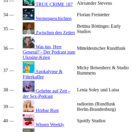
33
—
Alexander Stevens
TRUE CRIME 187
34
—
Florian Freistetter
Sternengeschichten
Bettina Böttinger, Early
35
—
Studios
Zwischen den Zeilen
Was tun, Herr
36
—
Mitteldeutscher Rundfunk
General? - Der Podcast zum
Ukraine-Krieg
Micky Beisenherz & Studio
37
—
Apokalypse &
Bummens
Filterkaffee
38
—
Lenia Soley und Luisa
Geliebte auf Zeit –
der Sex-Podcast
radioeins (Rundfunk
39
—
Berlin-Brandenburg)
Hörbar Rust
40
—
Spotify Studios
Wissen Weekly