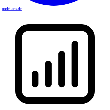
podcharts
.de