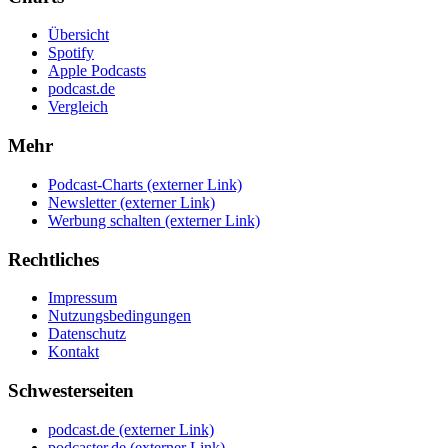
Übersicht
Spotify
Apple Podcasts
podcast.de
Vergleich
Mehr
Podcast-Charts
(externer Link)
Newsletter
(externer Link)
Werbung schalten
(externer Link)
Rechtliches
Impressum
Nutzungsbedingungen
Datenschutz
Kontakt
Schwesterseiten
podcast.de
(externer Link)
podcaster.de
(externer Link)