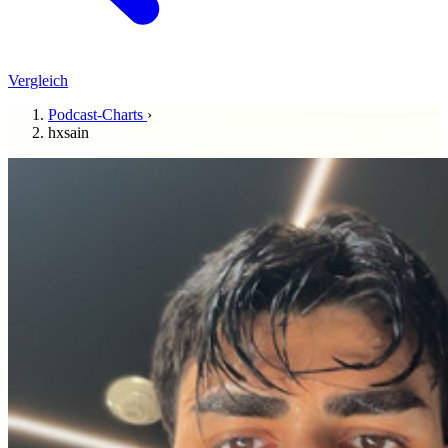
Vergleich
Podcast-Charts
›
hxsain