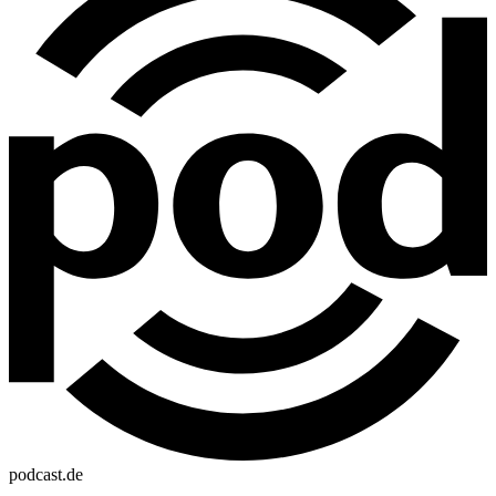
podcast.de
—