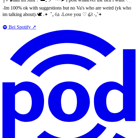
˖Im 100% ok with suggestions but no Va's who are weird (yk who
im talking about)˖🕊 .𖥔 ݁ ˚₊‧꒰ა ˖Love you ♡ ໒꒱ ‧₊˚𖥔
Bei Spotify
↗