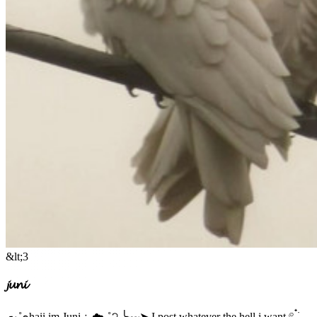
&lt;3
𝓳𝓾𝓷𝓲
╭₊˚๑haii im Juni﹕☁️₊˚੭ ╰┈➤ I post whatever the hell i want 𓏲 ๋࣭ ࣪