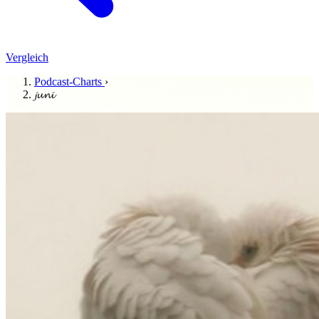
Vergleich
Podcast-Charts
›
𝓳𝓾𝓷𝓲