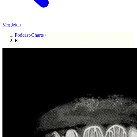
Vergleich
Podcast-Charts
›
R