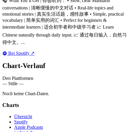
🎧 What You’ll Get | 你会听到： • Slow, clear Mandarin
conversations | 清晰缓慢的中文对话 • Real-life topics and
emotional stories | 真实生活话题，感性故事 • Simple, practical
vocabulary | 简单实用的词汇 • Perfect for beginners &
intermediate learners | 适合初学者和中级学习者 📈 Learn
Chinese naturally through daily input. 📈 通过每日输入，自然习
得中文。...
Bei Spotify
↗
Chart-
Verlauf
Drei Plattformen
— Stille —
Noch keine Chart-Daten.
Charts
Übersicht
Spotify
Apple Podcasts