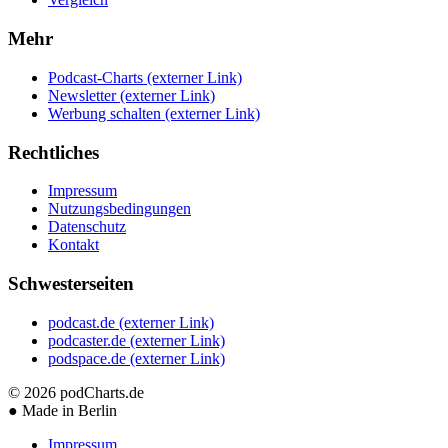
Mehr
Podcast-Charts
(externer Link)
Newsletter
(externer Link)
Werbung schalten
(externer Link)
Rechtliches
Impressum
Nutzungsbedingungen
Datenschutz
Kontakt
Schwesterseiten
podcast.de
(externer Link)
podcaster.de
(externer Link)
podspace.de
(externer Link)
© 2026
podCharts.de
●
Made in Berlin
Impressum