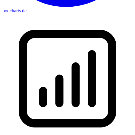
podcharts
.de