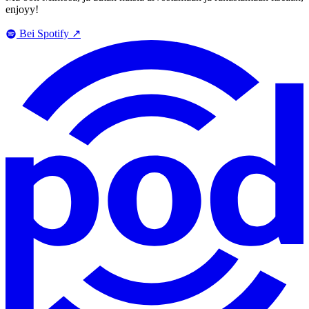
enjoyy!
Bei Spotify
↗