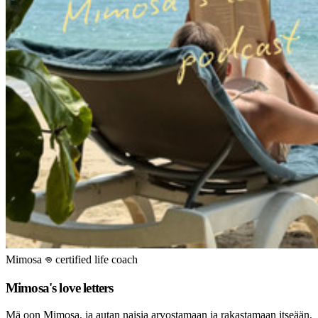
Mimosa 𖦹 certified life coach
Mimosa's love letters
Mä oon Mimosa, ja autan naisia arvostamaan ja rakastamaan itseään,