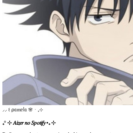
⸝⸝ ꒰ ⍴ᥲmᥱᥣᥲ 🌸ㆍ₊⊹
₊° ⊹ 𝐴𝑖𝑧𝑒𝑟 𝑛𝑜 𝑆𝑝𝑜𝑡𝑖𝑓𝑦 •₊ ⊹