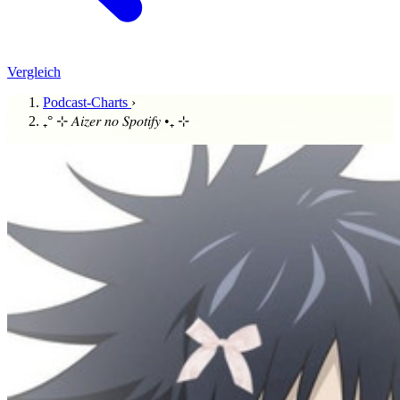
Vergleich
Podcast-Charts
›
₊° ⊹ 𝐴𝑖𝑧𝑒𝑟 𝑛𝑜 𝑆𝑝𝑜𝑡𝑖𝑓𝑦 •₊ ⊹