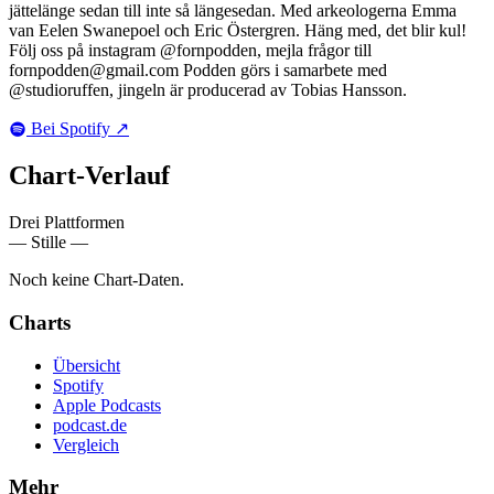
jättelänge sedan till inte så längesedan. Med arkeologerna Emma
van Eelen Swanepoel och Eric Östergren. Häng med, det blir kul!
Följ oss på instagram @fornpodden, mejla frågor till
fornpodden@gmail.com Podden görs i samarbete med
@studioruffen, jingeln är producerad av Tobias Hansson.
Bei Spotify
↗
Chart-
Verlauf
Drei Plattformen
— Stille —
Noch keine Chart-Daten.
Charts
Übersicht
Spotify
Apple Podcasts
podcast.de
Vergleich
Mehr