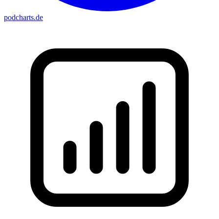
podcharts
.de