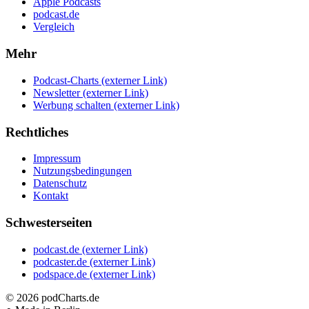
Apple Podcasts
podcast.de
Vergleich
Mehr
Podcast-Charts
(externer Link)
Newsletter
(externer Link)
Werbung schalten
(externer Link)
Rechtliches
Impressum
Nutzungsbedingungen
Datenschutz
Kontakt
Schwesterseiten
podcast.de
(externer Link)
podcaster.de
(externer Link)
podspace.de
(externer Link)
© 2026
podCharts.de