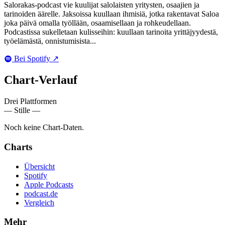
Salorakas-podcast vie kuulijat salolaisten yritysten, osaajien ja
tarinoiden äärelle. Jaksoissa kuullaan ihmisiä, jotka rakentavat Saloa
joka päivä omalla työllään, osaamisellaan ja rohkeudellaan.
Podcastissa sukelletaan kulisseihin: kuullaan tarinoita yrittäjyydestä,
työelämästä, onnistumisista...
Bei Spotify
↗
Chart-
Verlauf
Drei Plattformen
— Stille —
Noch keine Chart-Daten.
Charts
Übersicht
Spotify
Apple Podcasts
podcast.de
Vergleich
Mehr