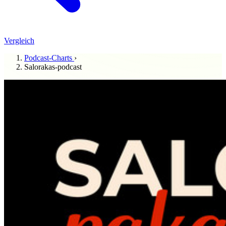
Vergleich
Podcast-Charts
›
Salorakas-podcast