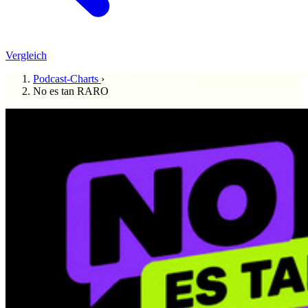
Vergleich
Podcast-Charts
›
No es tan RARO