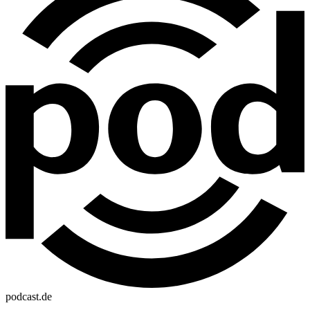
podcast.de
—