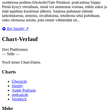
osoitteessa podimo.fi/kokeilu!Valo Pimiässä -podcastissa Vappu
Pimiä kysyy vierailtaan, mistä voi ammentaa voimaa, mihin uskot ja
mitä tapahtuu kuoleman jälkeen. Sarjassa puhutaan elämän
tarkoituksesta, armosta, oivalluksista, intuitiosta sekä pohditaan,
onko olemassa asioita, joita emme välttämättä nä...
Bei Spotify
↗
Chart-
Verlauf
Drei Plattformen
— Stille —
Noch keine Chart-Daten.
Charts
Übersicht
Spotify
Apple Podcasts
podcast.de
Vergleich
Mehr