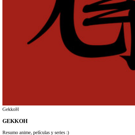
GekkoH
GEKKOH
Resumo anime, películas y series :)