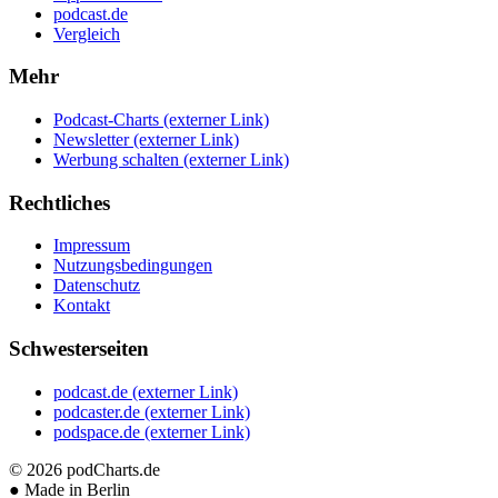
podcast.de
Vergleich
Mehr
Podcast-Charts
(externer Link)
Newsletter
(externer Link)
Werbung schalten
(externer Link)
Rechtliches
Impressum
Nutzungsbedingungen
Datenschutz
Kontakt
Schwesterseiten
podcast.de
(externer Link)
podcaster.de
(externer Link)
podspace.de
(externer Link)
© 2026
podCharts.de
●
Made in Berlin