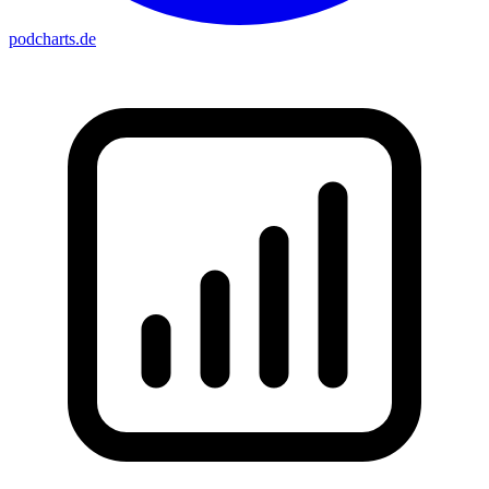
podcharts
.de