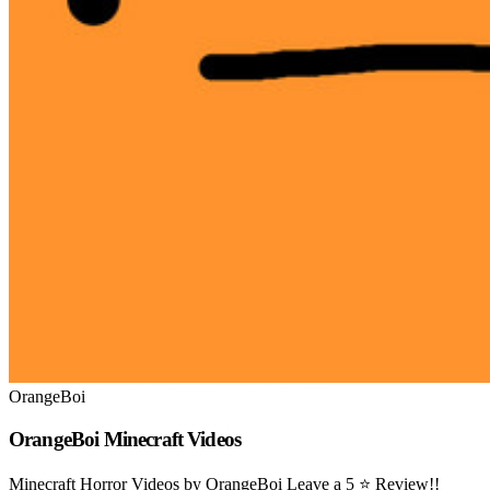
OrangeBoi
OrangeBoi Minecraft Videos
Minecraft Horror Videos by OrangeBoi Leave a 5 ⭐️ Review!!