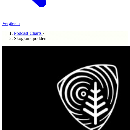
Vergleich
Podcast-Charts
›
Skogkurs-podden