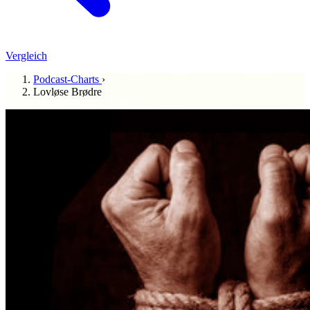
Vergleich
Podcast-Charts
›
Lovløse Brødre